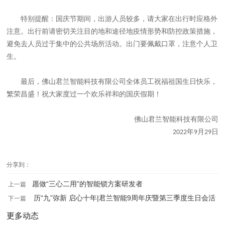
特别提醒：国庆节期间，出游人员较多，请大家在出行时应格外
注意。出行前请密切关注目的地和途径地疫情形势和防控政策措施，
避免去人员过于集中的公共场所活动。出门要佩戴口罩，注意个人卫
生。
最后，佛山君兰智能科技有限公司全体员工祝福祖国生日快乐，
繁荣昌盛！祝大家度过一个欢乐祥和的国庆假期！
佛山君兰智能科技有限公司
年
月
日
2022
9
29
分享到：
愿做“三心二用”的智能锁方案研发者
上一篇
历“九”弥新 启心十年|君兰智能9周年庆暨第三季度生日会活
下一篇
动回顾
更多动态