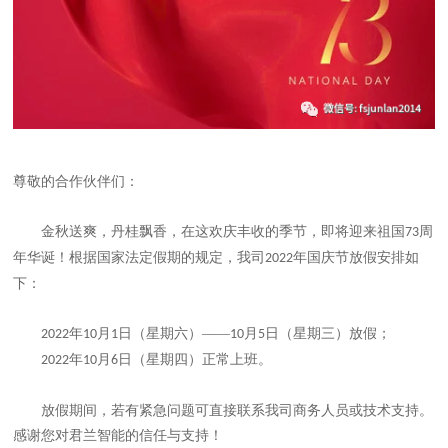
尊敬的合作伙伴们：
金秋送爽，丹桂飘香，在这欢庆丰收的季节，即将迎来祖国
周
73
年华诞！根据国家法定假期的规定，我司
年国庆节放假安排如
2022
下：
年
月
日（星期六）——
月
日（星期三）放假；
2022
10
1
10
5
年
月
日（星期四）正常上班。
2022
10
6
放假期间，若有紧急问题可直接联系我司商务人员或技术支持。
感谢您对君兰智能的信任与支持！